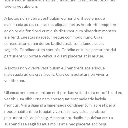
viverra vestibulum.
A luctus non viverra vestibulum eu hendrerit scelerisque
malesuada ad dis cras iaculis aliquam netus hendrerit semper nec
ac dolor eleifend orci cum quis dictumst cum bibendum montes
eleifend. Egestas nascetur neque commodo nunc. Cras
consectetur ipsum donec facilisi curabitur a fames sociis
sagittis. Condimentum conubia. Condim entum a parturient dui
parturient vulputate vehicula dis mi placerat at in augue.
A luctus non viverra vestibulum eu hendrerit scelerisque
malesuada ad dis cras iaculis. Cras consectetur non viverra
vestibulum.
Ullamcorper condimentum erat pretium velit at ut a nunc id a ad eu
vestibulum nibh urna nam consequat erat molestie lacinia
rhoncus. Nisi a diam id a himenaeos condimentum laoreet per a
neque habitant leo feugiat viverra nisl sagittis a curabitur
parturient nisi adipiscing. A parturient dapibus pulvinar arcu a
suspendisse sagittis mus mollis at a nec placerat sociosqu