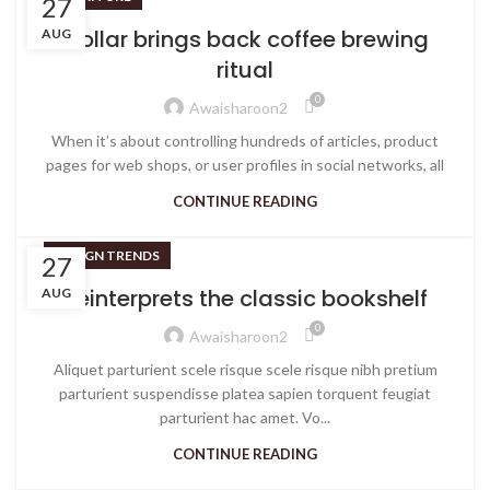
27
Collar brings back coffee brewing
AUG
ritual
0
Awaisharoon2
When it’s about controlling hundreds of articles, product
pages for web shops, or user profiles in social networks, all
CONTINUE READING
DESIGN TRENDS
27
Reinterprets the classic bookshelf
AUG
0
Awaisharoon2
Aliquet parturient scele risque scele risque nibh pretium
parturient suspendisse platea sapien torquent feugiat
parturient hac amet. Vo...
CONTINUE READING