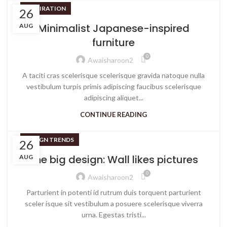
INSPIRATION
26
Minimalist Japanese-inspired
AUG
furniture
0
Awaisharoon2
A taciti cras scelerisque scelerisque gravida natoque nulla
vestibulum turpis primis adipiscing faucibus scelerisque
adipiscing aliquet...
CONTINUE READING
DESIGN TRENDS
26
The big design: Wall likes pictures
AUG
0
Awaisharoon2
Parturient in potenti id rutrum duis torquent parturient
sceler isque sit vestibulum a posuere scelerisque viverra
urna. Egestas tristi...