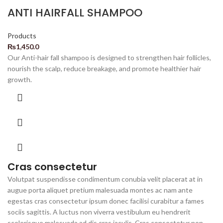
ANTI HAIRFALL SHAMPOO
Products
₨
1,450.0
Our Anti-hair fall shampoo is designed to strengthen hair follicles,
nourish the scalp, reduce breakage, and promote healthier hair
growth.
Cras consectetur
Volutpat suspendisse condimentum conubia velit placerat at in
augue porta aliquet pretium malesuada montes ac nam ante
egestas cras consectetur ipsum donec facilisi curabitur a fames
sociis sagittis. A luctus non viverra vestibulum eu hendrerit
scelerisque malesuada ad dis cras iaculis. Cras consectetur non