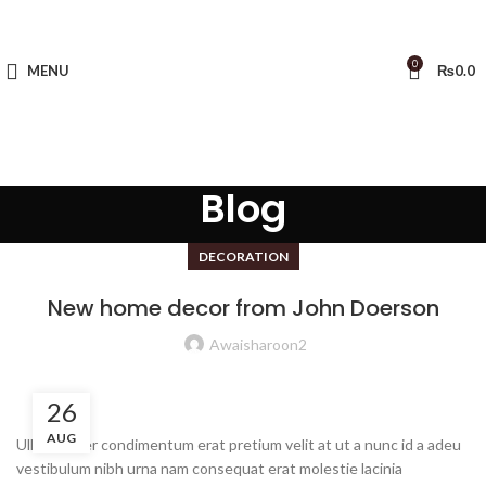
0
MENU
₨
0.0
Blog
DECORATION
New home decor from John Doerson
Awaisharoon2
26
AUG
Ullamcorper condimentum erat pretium velit at ut a nunc id a adeu
vestibulum nibh urna nam consequat erat molestie lacinia